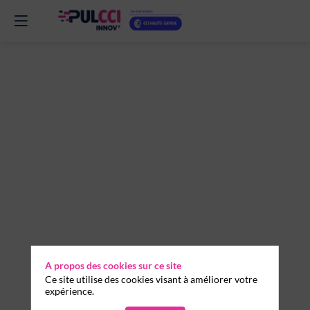
Marketing
automation
et
IA
générative
3
A propos des cookies sur ce site
juin
Ce site utilise des cookies visant à améliorer votre
2026
expérience.
—