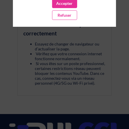
Accepter
Refuser
❗ Si la vidéo ne se lance pas
correctement
Essayez de changer de navigateur ou
d’actualiser la page.
Vérifiez que votre connexion internet
fonctionne normalement.
Si vous êtes sur un poste professionnel,
certaines restrictions réseau peuvent
bloquer les contenus YouTube. Dans ce
cas, connectez-vous via un réseau
personnel (4G/5G ou Wi-Fi privé).